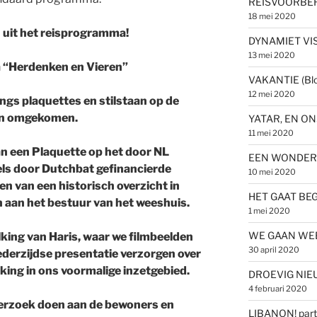
REISVOORBER
18 mei 2020
uit het reisprogramma!
DYNAMIET VI
13 mei 2020
 “Herdenken en Vieren”
VAKANTIE (Blo
12 mei 2020
ngs plaquettes en stilstaan op de
ijn omgekomen.
YATAR, EN O
11 mei 2020
n een Plaquette op het door NL
EEN WONDER
ls door Dutchbat gefinancierde
10 mei 2020
en van een historisch overzicht in
HET GAAT BE
aan het bestuur van het weeshuis.
1 mei 2020
WE GAAN WEER
king van Haris, waar we filmbeelden
30 april 2020
ederzijdse presentatie verzorgen over
king in ons voormalige inzetgebied.
DROEVIG NIE
4 februari 2020
 verzoek doen aan de bewoners en
LIBANON! partir