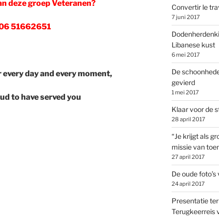
an deze groep Veteranen?
Convertir le tra
7 juni 2017
 06 51662651
Dodenherdenkin
Libanese kust
6 mei 2017
De schoonhede
 every day and every moment,
gevierd
1 mei 2017
ud to have served you
Klaar voor de s
28 april 2017
“Je krijgt als 
missie van toe
27 april 2017
De oude foto’s 
24 april 2017
Presentatie ter
Terugkeerreis