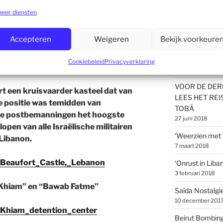
anees tintje.
THE FIRST DU
eer diensten
1983
n/presentaties zijn opgenomen in het
22 oktober 2018
Accepteren
Weigeren
Bekijk voorkeure
rogramma:
FRED LARDEN
BEDANKT!
Cookiebeleid
Privacyverklaring
3 juli 2018
VOOR DE DER
t een kruisvaarder kasteel dat van
LEES HET RE
e positie was temidden van
TOBÄ
 de postbemanningen het hoogste
27 juni 2018
pen van alle Israëlische militairen
‘Weerzien met
 Libanon.
7 maart 2018
i/Beaufort_Castle,_Lebanon
‘Onrust in Liba
3 februari 2018
“Khiam” en “Bawab Fatme”
Saïda Nostalgi
10 december 201
i/Khiam_detention_center
Beirut Bombing