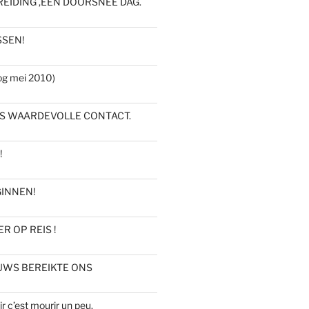
EIDING ,EEN DOORSNEE DAG.
SSEN!
g mei 2010)
NS WAARDEVOLLE CONTACT.
!
GINNEN!
 OP REIS !
UWS BEREIKTE ONS
 c’est mourir un peu.