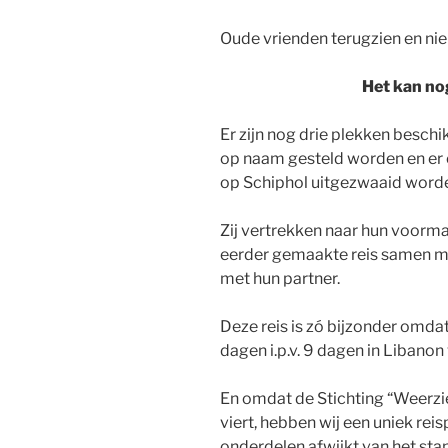
Oude vrienden terugzien en ni
Het kan nog
Er zijn nog drie plekken besch
op naam gesteld worden en er o
op Schiphol uitgezwaaid word
Zij vertrekken naar hun voorma
eerder gemaakte reis samen 
met hun partner.
Deze reis is zó bijzonder omdat
dagen i.p.v. 9 dagen in Libanon 
En omdat de Stichting “Weerzie
viert, hebben wij een uniek r
onderdelen afwijkt van het s