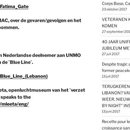
Corps Base, C
i/Fatima_Gate
23 oktober 2017
VETERANEN K
AC, over de gevaren/gevolgen en het
KOMEN
rbommen.
27 september 20
40 JAAR UNIFI
JUBILEUM ME
27 juli 2017
en Nederlandse deelnemer aan UNMO
de `Blue Line´.
Despite tragic 
former peacek
i/Blue_Line_(Lebanon)
13 juli 2017
TERUGKEREN 
eeta, openluchtmuseum van het ´verzet
LIBANON? VAN
 speaks to the
WEER, NIEUW
/mleeta/eng/
BY NIGHT” IN
13 juni 2017
Recette pour l
croissance sans 