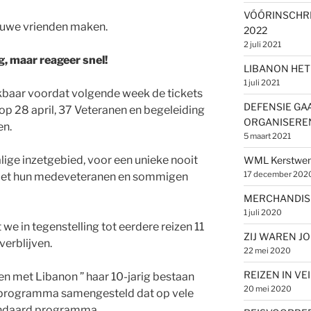
VÓÓRINSCHR
euwe vrienden maken.
2022
2 juli 2021
, maar reageer snel!
LIBANON HET 
1 juli 2021
ikbaar voordat volgende week de tickets
DEFENSIE GA
p 28 april, 37 Veteranen en begeleiding
ORGANISERE
en.
5 maart 2021
lige inzetgebied, voor een unieke nooit
WML Kerstwen
17 december 202
met hun medeveteranen en sommigen
MERCHANDIS
1 juli 2020
 we in tegenstelling tot eerdere reizen 11
ZIJ WAREN J
verblijven.
22 mei 2020
REIZEN IN VE
n met Libanon ” haar 10-jarig bestaan
20 mei 2020
eisprogramma samengesteld dat op vele
tandaard programma.