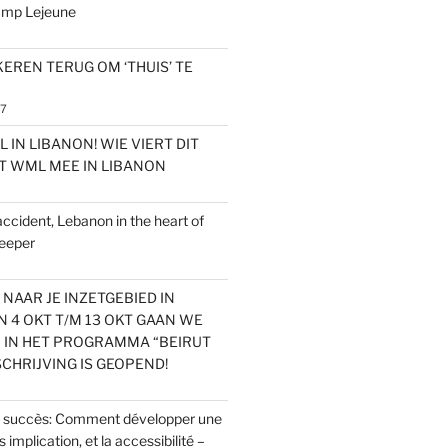
amp Lejeune
EREN TERUG OM ‘THUIS’ TE
17
L IN LIBANON! WIE VIERT DIT
T WML MEE IN LIBANON
accident, Lebanon in the heart of
eeper
NAAR JE INZETGEBIED IN
 4 OKT T/M 13 OKT GAAN WE
 IN HET PROGRAMMA “BEIRUT
SCHRIJVING IS GEOPEND!
e succès: Comment développer une
implication, et la accessibilité –