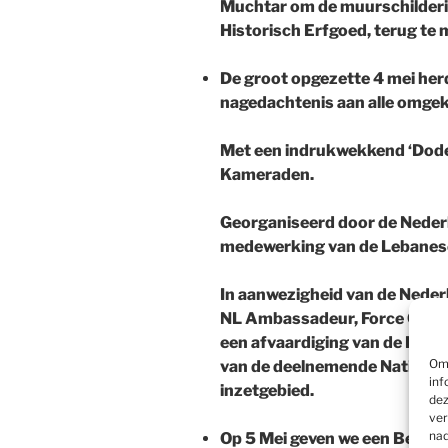
Muchtar om de muurschildering
Historisch Erfgoed, terug te
De groot opgezette 4 mei her
nagedachtenis aan alle omge
Met een indrukwekkend ‘Dode
Kameraden.
Georganiseerd door de Neder
medewerking van de Lebanes
In aanwezigheid van de Nede
NL Ambassadeur, Force Comma
een afvaardiging van de Liba
Om 
van de deelnemende Naties aa
inf
inzetgebied.
dez
ver
nad
Op 5 Mei geven we een Bevrij