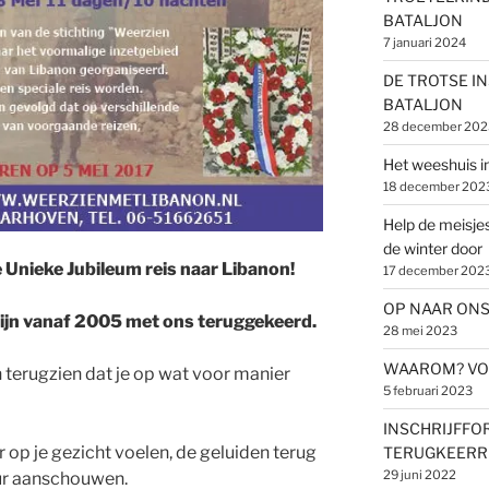
BATALJON
7 januari 2024
DE TROTSE I
BATALJON
28 december 202
Het weeshuis i
18 december 202
Help de meisje
de winter door
e Unieke Jubileum reis naar Libanon!
17 december 202
OP NAAR ONS 
ijn vanaf 2005 met ons teruggekeerd.
28 mei 2023
WAAROM? VOO
en terugzien dat je op wat voor manier
5 februari 2023
INSCHRIJFFO
 op je gezicht voelen, de geluiden terug
TERUGKEERRE
29 juni 2022
ur aanschouwen.