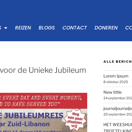
S
REIZEN
BLOGS
CONTACT
DONEREN
CO
ALLE BERIC
j voor de Unieke Jubileum
Lorem Ipsum
8 oktober 2025
New tittle
24 september 20
journaljournalj
20 september 20
HET WEESHUI
TROETELKIND