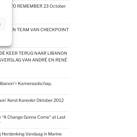
TY IS TO REMEMBER 23 October
n
OYE EN TEAM VAN CHECKPOINT
DE KEER TERUG NAAR LIBANON
ISVERSLAG VAN ANDRÉ EN RENÉ
 libanon’= Kameraadschap,
non’ Kerst Kareoler Oktober 2012
e “A Change Gonna Come” at Last
7
 Herdenking Vandaag in Marine