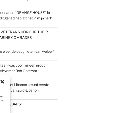
Nederlands “ORANGE HOUSE” in
dit gehad heb, zit het in mijn hart’
L VETERANS HONOUR THEIR
MARINE COMRADES
 weer de deugnieten van weleer’
gaan was voor mij een groot
erview met Rob Oostrom
zien met Libanon steunt eerste
elftal van Zuid-Libanon
met
ite
S ‘CEDARS’