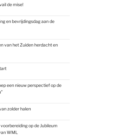
vail de mise!
g en bevrijdingsdag aan de
n van het Zuiden herdacht en
tart
groep een nieuw perspectief op de
n”
van zolder halen
 voorbereiding op de Jubileum
 van WML