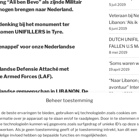
 “Ali ben Bevo” als zijnde Militair
5 juli 2019
 mogen brengen naar Nederland.
Veteraan bij 
Libanon: ‘Als ik 
denking bij het monument ter
6 juni 2019
komen UNIFILLERS in Tyre.
DUTCH UNIFI
FALLEN U.S 
nappel’ voor onze Nederlandse
8 mei 2019
‘Soms waren we
landse Defensie Attaché met
19 april 2019
e Armed Forces (LAF).
“Naar Libanon 
avontuur” Int
rlandse gemeenschap in LIBANON, De
30 maart 2019
nder UNIFIL Lt. Gen. M. Beary en
Beheer toestemming
Stichting Weer
nese legertop. Alsmede afvaardigingen
vrouwenvoetbal
de beste ervaringen te bieden, gebruiken wij technologieën zoals cookies om
n UNIFIL en genodigden uit ons
24 maart 2019
ormatie over je apparaat op te slaan en/of te raadplegen. Door in te stemmen 
e technologieën kunnen wij gegevens zoals surfgedrag of unieke ID's op deze s
WML SUPPORT
werken. Als je geen toestemming geeft of je toestemming intrekt, kan dit een
10 januari 2019
elige invloed hebben op bepaalde functies en mogelijkheden.
dingsdag Party bij het zwembad van het