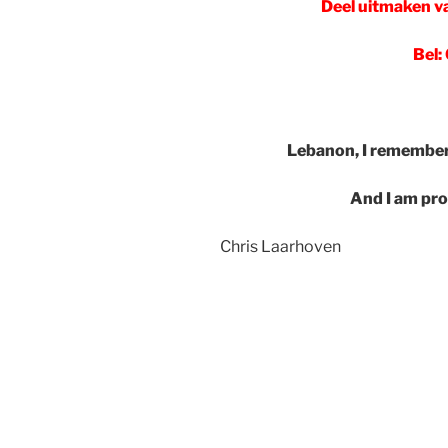
Deel uitmaken v
Bel:
Lebanon, I remember
And I am pro
Chris Laarhoven