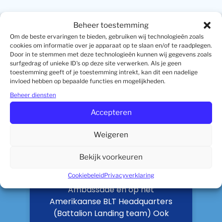
Beheer toestemming
Om de beste ervaringen te bieden, gebruiken wij technologieën zoals
cookies om informatie over je apparaat op te slaan en/of te raadplegen.
Door in te stemmen met deze technologieën kunnen wij gegevens zoals
surfgedrag of unieke ID's op deze site verwerken. Als je geen
toestemming geeft of je toestemming intrekt, kan dit een nadelige
invloed hebben op bepaalde functies en mogelijkheden.
Beheer diensten
Accepteren
Weigeren
THE FIRST DUTY IS TO
REMEMBER 23 October 1983
Bekijk voorkeuren
Cookiebeleid
Privacyverklaring
Aanslag Amerikaanse
Ambassade en op het
Amerikaanse BLT Headquarters
(Battalion Landing team) Ook