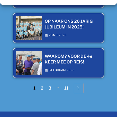
OP NAAR ONS 20 JARIG
JUBILEUM IN 2025!
28 MEI 2023
WAAROM? VOOR DE 4e
KEER MEE OP REIS!
5 FEBRUARI 2023
...
1
2
3
11