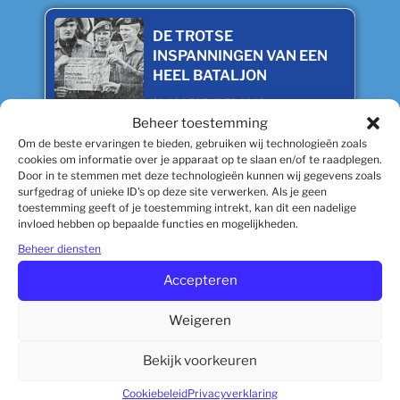
DE TROTSE
INSPANNINGEN VAN EEN
HEEL BATALJON
28 DECEMBER 2023
Beheer toestemming
Om de beste ervaringen te bieden, gebruiken wij technologieën zoals
cookies om informatie over je apparaat op te slaan en/of te raadplegen.
Het Weeshuis In Tibnin, De
Door in te stemmen met deze technologieën kunnen wij gegevens zoals
surfgedrag of unieke ID's op deze site verwerken. Als je geen
Ontstaansgeschiedenis
toestemming geeft of je toestemming intrekt, kan dit een nadelige
18 DECEMBER 2023
invloed hebben op bepaalde functies en mogelijkheden.
Beheer diensten
Accepteren
Help De Meisjes In ‘ons’
Weigeren
Weeshuis Warm En Droog
De Winter Door
Bekijk voorkeuren
17 DECEMBER 2023
Cookiebeleid
Privacyverklaring