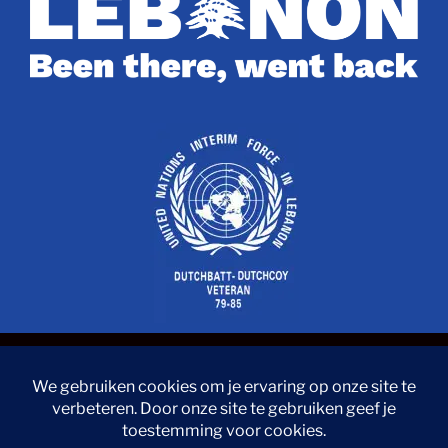
© 2024 – Stichting Weerzien Met Libanon