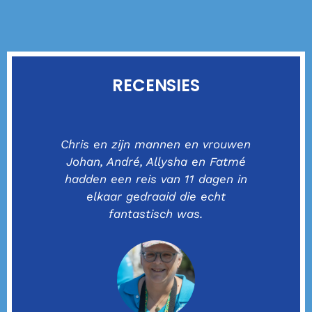
RECENSIES
ijn
Chris en zijn mannen en vrouwen
Mi
en
Johan, André, Allysha en Fatmé
m
hadden een reis van 11 dagen in
).
elkaar gedraaid die echt
on
fantastisch was.
d
n
oud
ge
dit