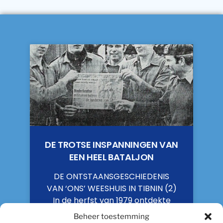
DE TROTSE INSPANNINGEN VAN
EEN HEEL BATALJON
DE ONTSTAANSGESCHIEDENIS
VAN ‘ONS’ WEESHUIS IN TIBNIN (2)
In de herfst van 1979 ontdekte
aalmoezenier C. Querelle van
Beheer toestemming