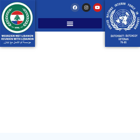
De meest enerverende
dagen ooit!
oktober 4, 2016
Libanon