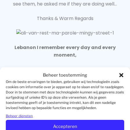
see them, he asked me if they are doing well…
Thanks & Warm Regards
Lebanon I remember every day and every
moment,
And I am proud to have served you
Beheer toestemming
Om de beste ervaringen te bieden, gebruiken wij technologieën zoals
cookies om informatie over je apparaat op te slaan en/of te raadplegen.
Door in te stemmen met deze technologieën kunnen wij gegevens zoals
Tot morgen,
surfgedrag of unieke ID's op deze site verwerken. Als je geen
toestemming geeft of je toestemming intrekt, kan dit een nadelige
invloed hebben op bepaalde functies en mogelijkheden.
Chris Laarhoven
Beheer diensten
Accepteren