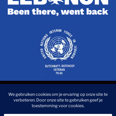
© 2024 – Stichting Weerzien Met Libanon