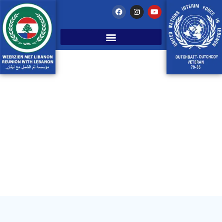
WE GAAN WEER OP REIS !
april 30, 2020
Libanon