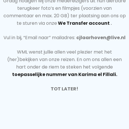
Graag nodigen wij onze medereizigers uit hun dierbare
terugkeer foto’s en filmpjes (voorzien van
commentaar en max. 20 GB) ter plaatsing aan ons op
te sturen via onze
We Transfer account
.
Vul in bij, “Email naar” mailadres:
cjlaarhoven@live.nl
WML wenst jullie allen veel plezier met het
(her)bekijken van onze reizen. En om ons allen een
hart onder de riem te steken het volgende
toepasselijke nummer van Karima el Fillali.
TOT LATER!